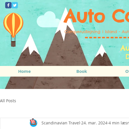
Auto C
Camperudlejning i Island - Au
Au
D
Home
Book
O
All Posts
Scandinavian Travel
24. mar. 2024
4 min læs