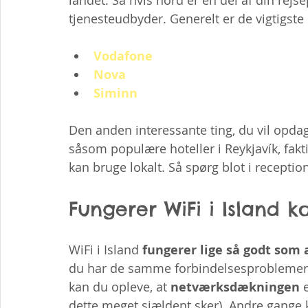
landet. Så hvis nord er en del af din rejs
tjenesteudbyder. Generelt er de vigtigst
Vodafone
Nova
Siminn
Den anden interessante ting, du vil opdag
såsom populære hoteller i Reykjavík, fakti
kan bruge lokalt. Så spørg blot i reception
Fungerer WiFi i Island k
WiFi i Island 
fungerer lige så godt som 
du har de samme forbindelsesproblemer,
kan du opleve, at 
netværksdækningen
 
dette meget sjældent sker). Andre gange k