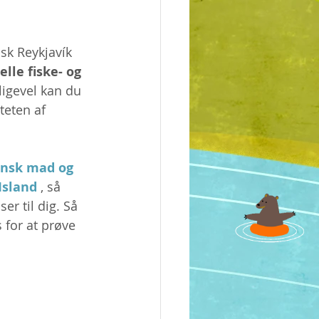
isk Reykjavík 
elle fiske- og 
ligevel kan du 
ten af ​​
nsk mad og 
Island
 , så 
er til dig. Så 
 for at prøve 