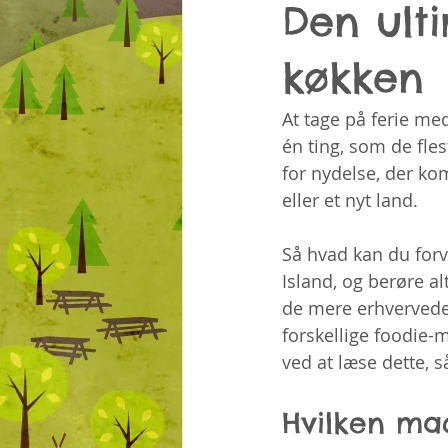
Den ulti
køkken
At tage på ferie med
én ting, som de fle
for nydelse, der ko
eller et nyt land.
Så hvad kan du forv
Island, og berøre al
de mere erhvervede 
forskellige foodie-m
ved at læse dette, 
Hvilken mad 