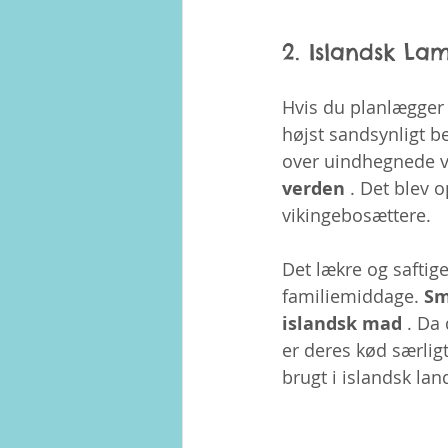
2. Islandsk La
Hvis du planlægger
højst sandsynligt b
over uindhegnede v
verden
 . Det blev o
vikingebosættere.
Det lækre og saftig
familiemiddage. 
Sm
islandsk mad
 . Da
er deres kød særlig
brugt i islandsk la