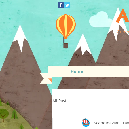
A
Campe
Home
All Posts
Scandinavian Trav