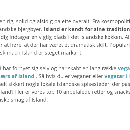
en rig, solid og alsidig palette overalt! Fra kosmopolit
slandske bjergbyer. 
Island er kendt for sine tradition
adig indtager en vigtig plads i det islandske køkken. Al
 at høre, at der har været et dramatisk skift. Popularite
sk mad i Island er steget markant.
 har fornyet sig selv og har skabt en lang række 
vega
ærs af Island
 . Så hvis du er veganer eller 
vegetar i 
helt sikkert nogle lokale islandske spisesteder, der pass
sland? Her er vores top 10 anbefalede retter og snacks
iske smag af Island.