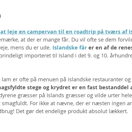
m
 
at leje en campervan til en roadtrip på tværs af I
emærke, at der er mange får. Du vil ofte se dem forvil
eje, mens du er ude. 
Islandske får
 er en af ​​de rene
prindeligt importeret til Island i det 9. og 10. århundr
e lam er ofte på menuen på islandske restauranter og
agsfyldte stege og krydret er en fast bestanddel a
 dyrene græsser på Islands græsser og vilde urter hele
t smagfuldt. For ikke at nævne, der er næsten ingen an
ndbrug! Det gør det endelige produkt absolut lækkert. 