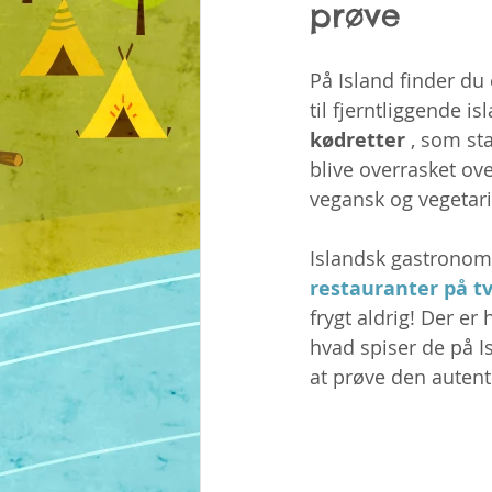
prøve
På Island finder du 
til fjerntliggende i
kødretter
 , som st
blive overrasket over
vegansk og vegetari
Islandsk gastronomi
restauranter på tv
frygt aldrig! Der er 
hvad spiser de på I
at prøve den autent