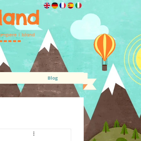
land
ampere i Island
Blog