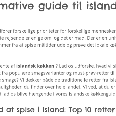
mative guide til islan
fører forskellige prioriteter for forskellige mennesker
ste rejsende er enige om, og det er mad. Der er en uni
mmer fra at spise måltider ude og prøve det lokale køk
ente af 
islandsk køkken
 ? Lad os udforske, hvad vi sk
t fra populære smagsvarianter og must-prøv-retter til, s
smage? Vi dækker både de traditionelle retter fra Isl
uligheder, du finder over hele landet. Vi ved, at du er
så lad os blive hængende i vores islandske køkkenguid
at spise i Island: Top 10 retter