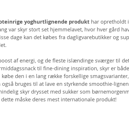
oteinrige yoghurtlignende produkt
 har opretholdt 
g var skyr stort set hjemmelavet, hvor hver gård ha
 disse dage kan det købes fra dagligvarebutikker og s
et.
boost af energi, og de fleste islændinge sværger til det
middagssnack til fine-dining inspiration, skyr er både
købe den i en lang række forskellige smagsvarianter,
 også bruges til at lave en styrkende smoothie-lignen
almindelig skyr drysset med sukker som børnemorgenma
 dette måske deres mest internationale produkt!