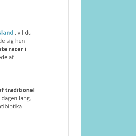
sland
 , vil du 
de sig hen 
ste racer i 
ede af 
 
f traditionel 
 dagen lang, 
tibiotika 