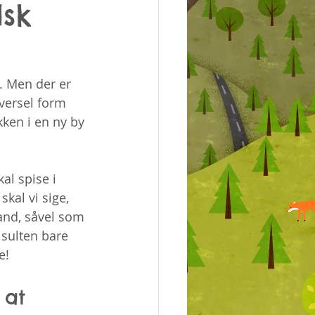
dsk
. Men der er 
versel form 
ken i en ny by 
al spise i 
kal vi sige, 
and, såvel som 
 sulten bare 
e!
 at 