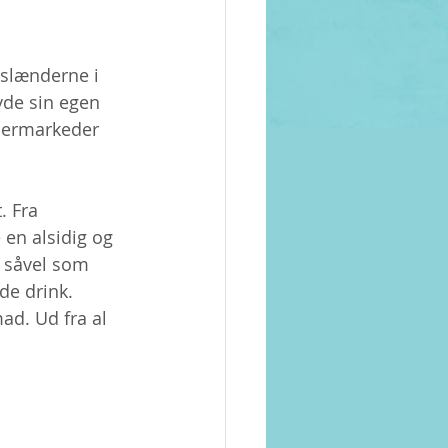
islænderne i 
vde sin egen 
upermarkeder 
. Fra 
 en alsidig og 
 såvel som 
de drink. 
d. Ud fra al 