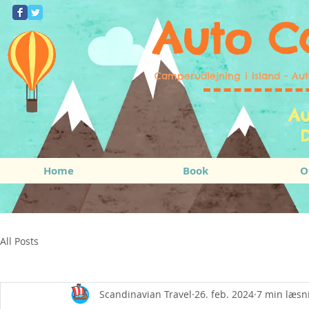
Auto C
Camperudlejning i Island - Au
Au
D
Home
Book
O
All Posts
Scandinavian Travel
26. feb. 2024
7 min læsn